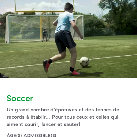
Skip
Skip
to
to
content
navigation
Soccer
Un grand nombre d'épreuves et des tonnes de
records à établir... Pour tous ceux et celles qui
aiment courir, lancer et sauter!
ÂGE(S) ADMISSIBLE(S)