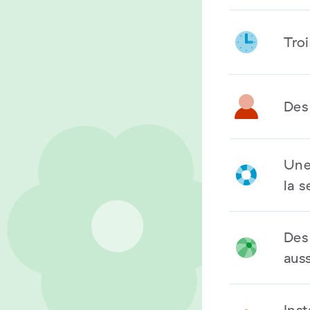
Troi
Des
Une
la s
Des 
aus
Ins