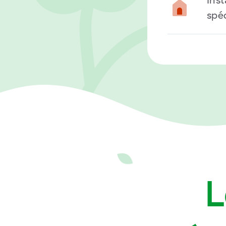
spéc
L