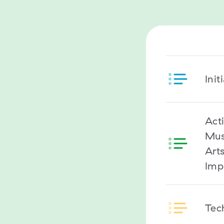
Init
Act
Mus
Arts
Imp
Tech