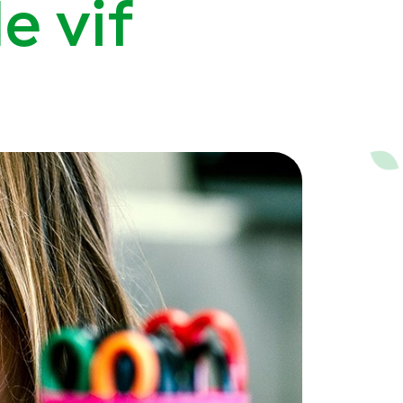
le
vif