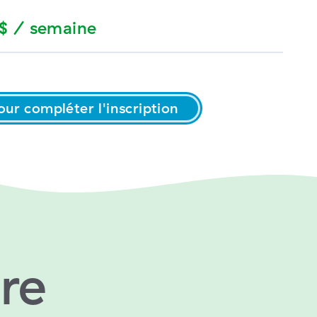
$ / semaine
our compléter l'inscription
re