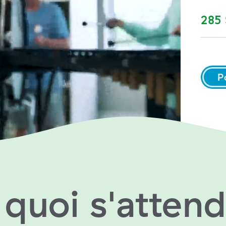
285 
P
 quoi s'attend