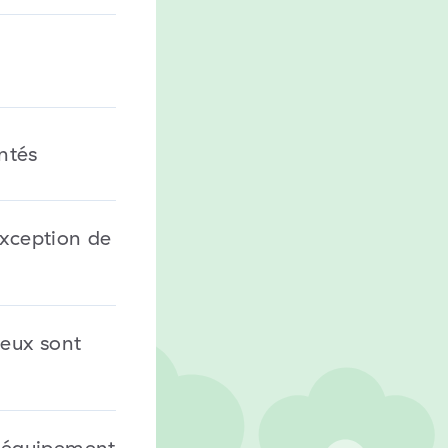
ntés
exception de
jeux sont
t équipement