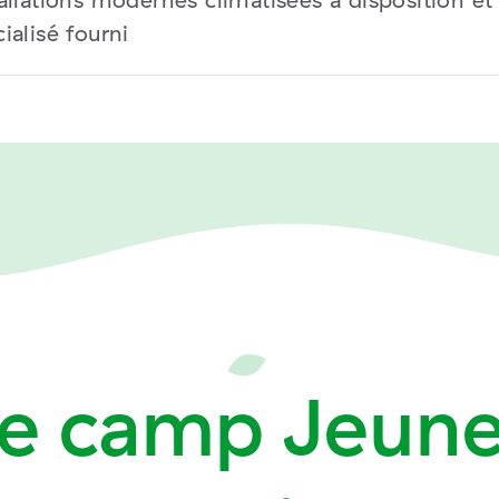
ialisé fourni
e
camp
Jeun